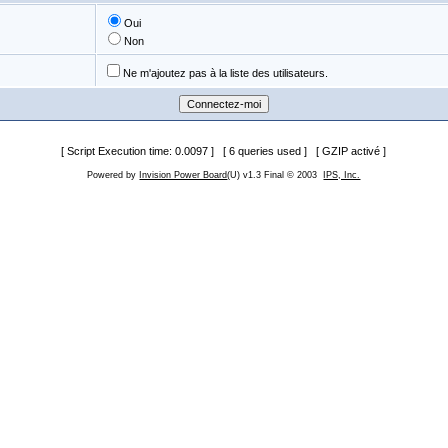
Oui
Non
Ne m'ajoutez pas à la liste des utilisateurs.
[ Script Execution time: 0.0097 ] [ 6 queries used ] [ GZIP activé ]
Powered by
Invision Power Board
(U) v1.3 Final © 2003
IPS, Inc.