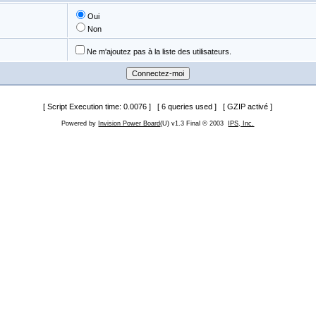
Oui
Non
Ne m'ajoutez pas à la liste des utilisateurs.
[ Script Execution time: 0.0076 ] [ 6 queries used ] [ GZIP activé ]
Powered by
Invision Power Board
(U) v1.3 Final © 2003
IPS, Inc.