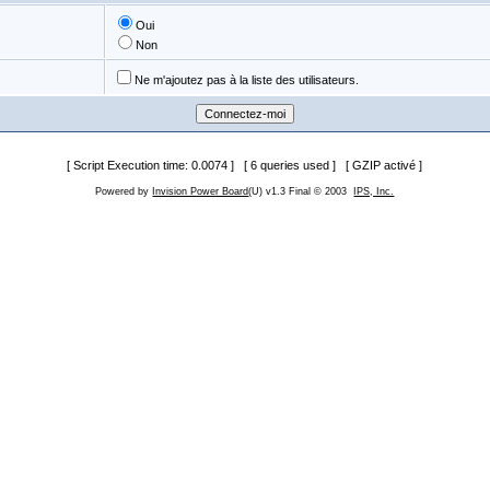
Oui
Non
Ne m'ajoutez pas à la liste des utilisateurs.
[ Script Execution time: 0.0074 ] [ 6 queries used ] [ GZIP activé ]
Powered by
Invision Power Board
(U) v1.3 Final © 2003
IPS, Inc.