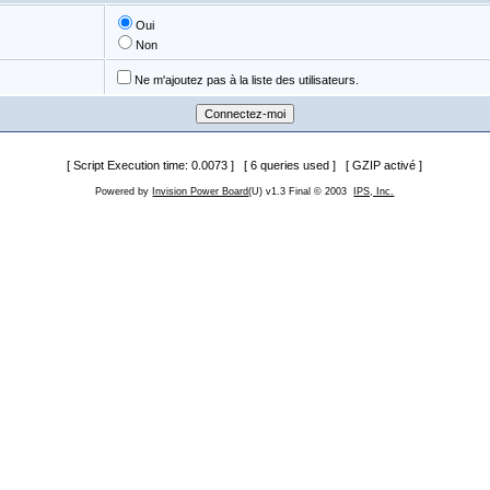
Oui
Non
Ne m'ajoutez pas à la liste des utilisateurs.
[ Script Execution time: 0.0073 ] [ 6 queries used ] [ GZIP activé ]
Powered by
Invision Power Board
(U) v1.3 Final © 2003
IPS, Inc.