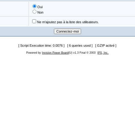
Oui
Non
Ne m'ajoutez pas à la liste des utilisateurs.
[ Script Execution time: 0.0076 ] [ 6 queries used ] [ GZIP activé ]
Powered by
Invision Power Board
(U) v1.3 Final © 2003
IPS, Inc.