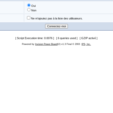
Oui
Non
Ne m'ajoutez pas à la liste des utilisateurs.
[ Script Execution time: 0.0076 ] [ 6 queries used ] [ GZIP activé ]
Powered by
Invision Power Board
(U) v1.3 Final © 2003
IPS, Inc.