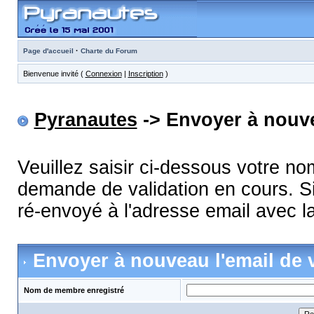
·
Page d'accueil
Charte du Forum
Bienvenue invité (
Connexion
|
Inscription
)
Pyranautes
-> Envoyer à nouve
Veuillez saisir ci-dessous votre n
demande de validation en cours. Si
ré-envoyé à l'adresse email avec la
Envoyer à nouveau l'email de v
Nom de membre enregistré