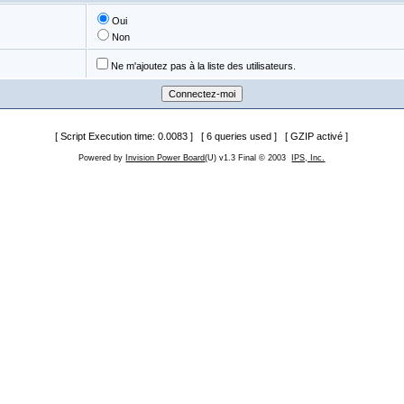
Oui
Non
Ne m'ajoutez pas à la liste des utilisateurs.
[ Script Execution time: 0.0083 ] [ 6 queries used ] [ GZIP activé ]
Powered by
Invision Power Board
(U) v1.3 Final © 2003
IPS, Inc.