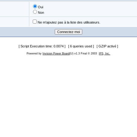
Oui
Non
Ne m'ajoutez pas à la liste des utilisateurs.
[ Script Execution time: 0.0074 ] [ 6 queries used ] [ GZIP activé ]
Powered by
Invision Power Board
(U) v1.3 Final © 2003
IPS, Inc.