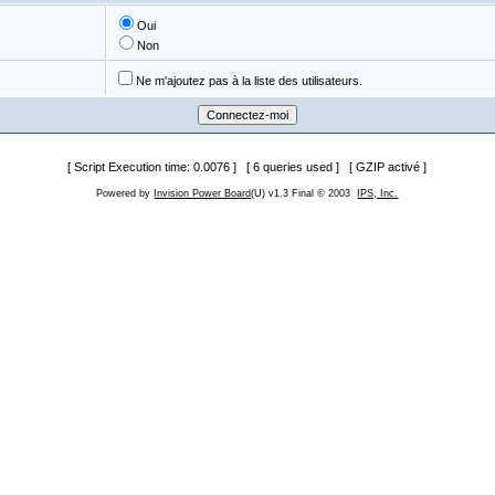
Oui
Non
Ne m'ajoutez pas à la liste des utilisateurs.
[ Script Execution time: 0.0076 ] [ 6 queries used ] [ GZIP activé ]
Powered by
Invision Power Board
(U) v1.3 Final © 2003
IPS, Inc.