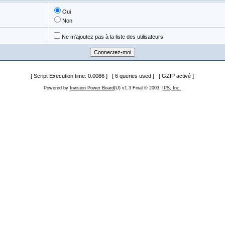
Oui
Non
Ne m'ajoutez pas à la liste des utilisateurs.
[ Script Execution time: 0.0086 ] [ 6 queries used ] [ GZIP activé ]
Powered by
Invision Power Board
(U) v1.3 Final © 2003
IPS, Inc.