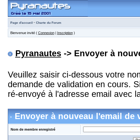
·
Page d'accueil
Charte du Forum
Bienvenue invité (
Connexion
|
Inscription
)
Pyranautes
-> Envoyer à nouve
Veuillez saisir ci-dessous votre n
demande de validation en cours. Si
ré-envoyé à l'adresse email avec la
Envoyer à nouveau l'email de v
Nom de membre enregistré