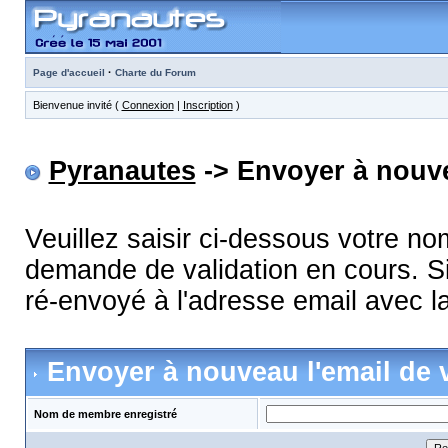
·
Page d'accueil
Charte du Forum
Bienvenue invité (
Connexion
|
Inscription
)
Pyranautes
-> Envoyer à nouve
Veuillez saisir ci-dessous votre n
demande de validation en cours. Si
ré-envoyé à l'adresse email avec la
Envoyer à nouveau l'email de v
Nom de membre enregistré