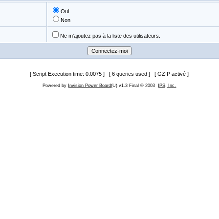
Oui
Non
Ne m'ajoutez pas à la liste des utilisateurs.
[ Script Execution time: 0.0075 ] [ 6 queries used ] [ GZIP activé ]
Powered by
Invision Power Board
(U) v1.3 Final © 2003
IPS, Inc.