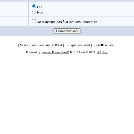
Oui
Non
Ne m'ajoutez pas à la liste des utilisateurs.
[ Script Execution time: 0.0084 ] [ 6 queries used ] [ GZIP activé ]
Powered by
Invision Power Board
(U) v1.3 Final © 2003
IPS, Inc.