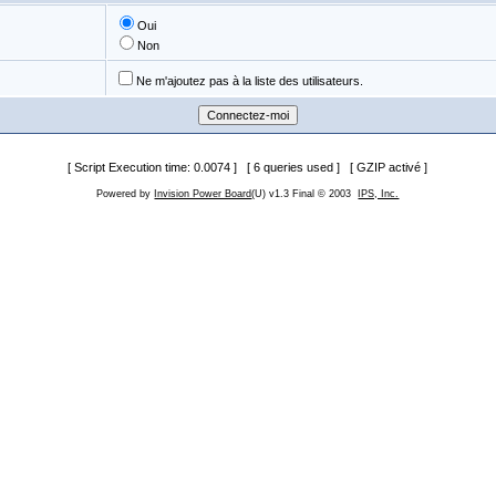
Oui
Non
Ne m'ajoutez pas à la liste des utilisateurs.
[ Script Execution time: 0.0074 ] [ 6 queries used ] [ GZIP activé ]
Powered by
Invision Power Board
(U) v1.3 Final © 2003
IPS, Inc.