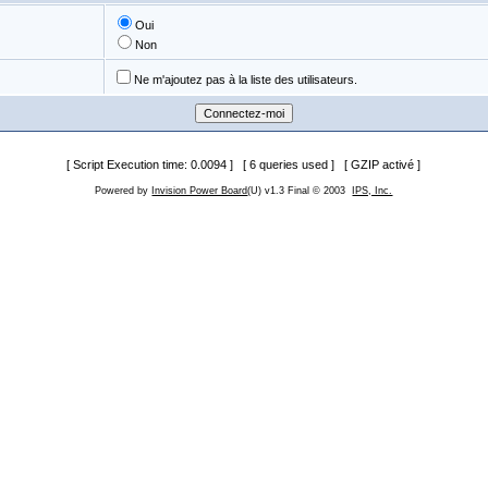
Oui
Non
Ne m'ajoutez pas à la liste des utilisateurs.
[ Script Execution time: 0.0094 ] [ 6 queries used ] [ GZIP activé ]
Powered by
Invision Power Board
(U) v1.3 Final © 2003
IPS, Inc.