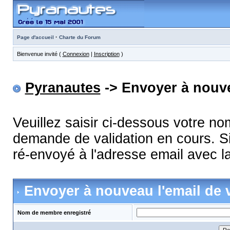
·
Page d'accueil
Charte du Forum
Bienvenue invité (
Connexion
|
Inscription
)
Pyranautes
-> Envoyer à nouve
Veuillez saisir ci-dessous votre n
demande de validation en cours. Si
ré-envoyé à l'adresse email avec la
Envoyer à nouveau l'email de v
Nom de membre enregistré