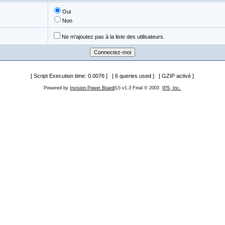
Oui
Non
Ne m'ajoutez pas à la liste des utilisateurs.
[ Script Execution time: 0.0076 ] [ 6 queries used ] [ GZIP activé ]
Powered by
Invision Power Board
(U) v1.3 Final © 2003
IPS, Inc.