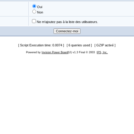
Oui
Non
Ne m'ajoutez pas à la liste des utilisateurs.
[ Script Execution time: 0.0074 ] [ 6 queries used ] [ GZIP activé ]
Powered by
Invision Power Board
(U) v1.3 Final © 2003
IPS, Inc.