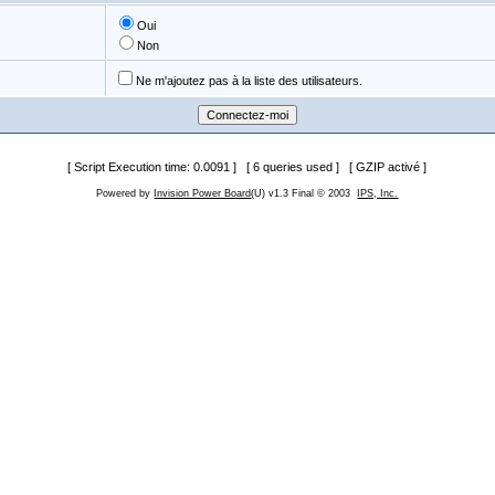
Oui
Non
Ne m'ajoutez pas à la liste des utilisateurs.
[ Script Execution time: 0.0091 ] [ 6 queries used ] [ GZIP activé ]
Powered by
Invision Power Board
(U) v1.3 Final © 2003
IPS, Inc.