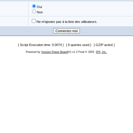
Oui
Non
Ne m'ajoutez pas à la liste des utilisateurs.
[ Script Execution time: 0.0074 ] [ 6 queries used ] [ GZIP activé ]
Powered by
Invision Power Board
(U) v1.3 Final © 2003
IPS, Inc.