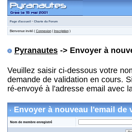
·
Page d'accueil
Charte du Forum
Bienvenue invité (
Connexion
|
Inscription
)
Pyranautes
-> Envoyer à nouve
Veuillez saisir ci-dessous votre n
demande de validation en cours. Si
ré-envoyé à l'adresse email avec la
Envoyer à nouveau l'email de v
Nom de membre enregistré