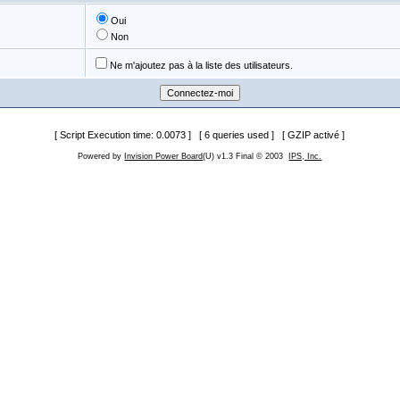
Oui
Non
Ne m'ajoutez pas à la liste des utilisateurs.
[ Script Execution time: 0.0073 ] [ 6 queries used ] [ GZIP activé ]
Powered by
Invision Power Board
(U) v1.3 Final © 2003
IPS, Inc.