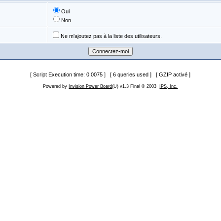
Oui
Non
Ne m'ajoutez pas à la liste des utilisateurs.
[ Script Execution time: 0.0075 ] [ 6 queries used ] [ GZIP activé ]
Powered by
Invision Power Board
(U) v1.3 Final © 2003
IPS, Inc.