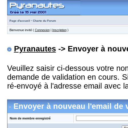
·
Page d'accueil
Charte du Forum
Bienvenue invité (
Connexion
|
Inscription
)
Pyranautes
-> Envoyer à nouve
Veuillez saisir ci-dessous votre n
demande de validation en cours. Si
ré-envoyé à l'adresse email avec la
Envoyer à nouveau l'email de v
Nom de membre enregistré