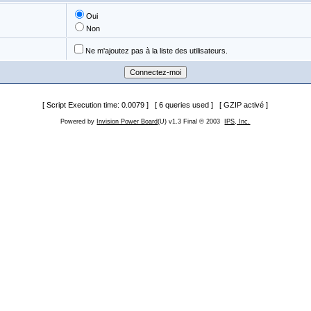
Oui
Non
Ne m'ajoutez pas à la liste des utilisateurs.
[ Script Execution time: 0.0079 ] [ 6 queries used ] [ GZIP activé ]
Powered by
Invision Power Board
(U) v1.3 Final © 2003
IPS, Inc.