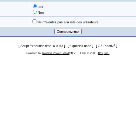
Oui
Non
Ne m'ajoutez pas à la liste des utilisateurs.
[ Script Execution time: 0.0073 ] [ 6 queries used ] [ GZIP activé ]
Powered by
Invision Power Board
(U) v1.3 Final © 2003
IPS, Inc.