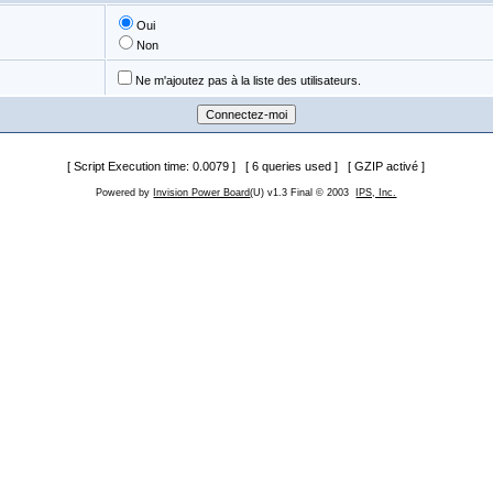
Oui
Non
Ne m'ajoutez pas à la liste des utilisateurs.
[ Script Execution time: 0.0079 ] [ 6 queries used ] [ GZIP activé ]
Powered by
Invision Power Board
(U) v1.3 Final © 2003
IPS, Inc.