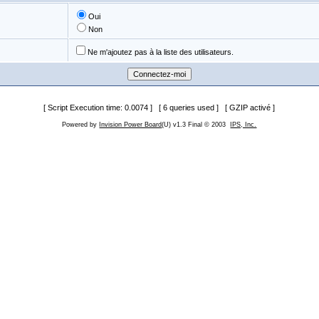
Oui
Non
Ne m'ajoutez pas à la liste des utilisateurs.
[ Script Execution time: 0.0074 ] [ 6 queries used ] [ GZIP activé ]
Powered by
Invision Power Board
(U) v1.3 Final © 2003
IPS, Inc.