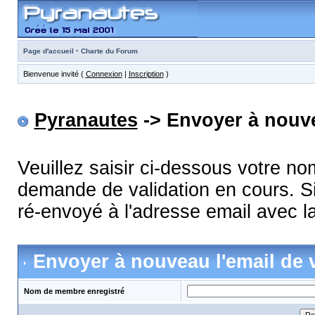
·
Page d'accueil
Charte du Forum
Bienvenue invité (
Connexion
|
Inscription
)
Pyranautes
-> Envoyer à nouve
Veuillez saisir ci-dessous votre n
demande de validation en cours. Si
ré-envoyé à l'adresse email avec la
Envoyer à nouveau l'email de v
Nom de membre enregistré