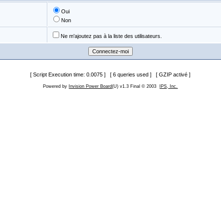
Oui
Non
Ne m'ajoutez pas à la liste des utilisateurs.
[ Script Execution time: 0.0075 ] [ 6 queries used ] [ GZIP activé ]
Powered by
Invision Power Board
(U) v1.3 Final © 2003
IPS, Inc.