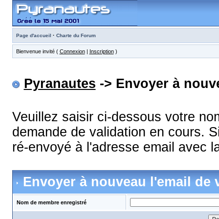
·
Page d'accueil
Charte du Forum
Bienvenue invité (
Connexion
|
Inscription
)
Pyranautes
-> Envoyer à nouve
Veuillez saisir ci-dessous votre n
demande de validation en cours. Si
ré-envoyé à l'adresse email avec la
Envoyer à nouveau l'email de v
Nom de membre enregistré