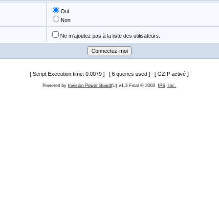
Oui
Non
Ne m'ajoutez pas à la liste des utilisateurs.
[ Script Execution time: 0.0079 ] [ 6 queries used ] [ GZIP activé ]
Powered by
Invision Power Board
(U) v1.3 Final © 2003
IPS, Inc.