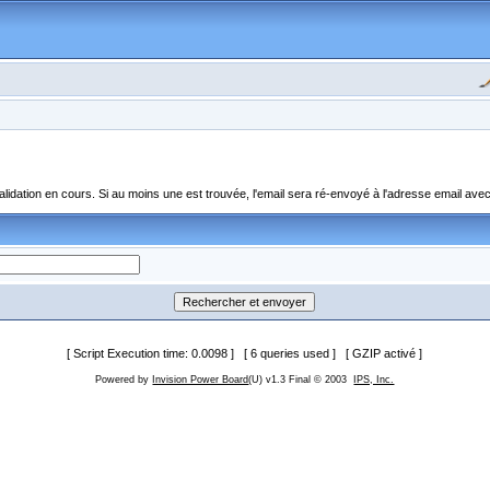
dation en cours. Si au moins une est trouvée, l'email sera ré-envoyé à l'adresse email avec 
[ Script Execution time: 0.0098 ] [ 6 queries used ] [ GZIP activé ]
Powered by
Invision Power Board
(U) v1.3 Final © 2003
IPS, Inc.