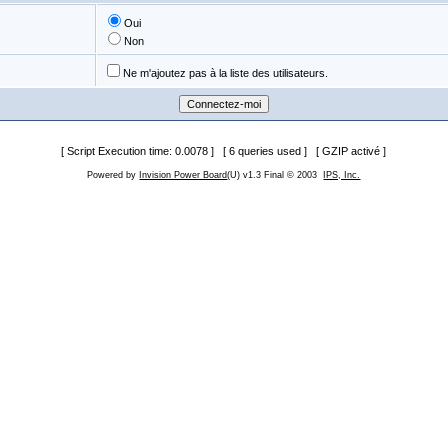
Oui
Non
Ne m'ajoutez pas à la liste des utilisateurs.
[ Script Execution time: 0.0078 ] [ 6 queries used ] [ GZIP activé ]
Powered by
Invision Power Board
(U) v1.3 Final © 2003
IPS, Inc.